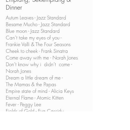
Dinner
Autum Leaves - Jazz Standard
Besame Mucho - Jazz Standard
Blue moon - Jazz Standard
Can´t take my eyes of you -
Frankie Valli & The Four Seasons
Cheek to cheek - Frank Sinatra
Come away with me - Norah Jones
Don´t know why i didn´t come -
Norah Jones
Dream a little dream of me -
The Mamas & the Papas
Empire state of mind - Alicia Keys
Eternal Flame - Atomic Kitten
Fever - Peggy Lee
Fields of Gold - Eva Cassidy
Fly me to the moon - Frank Sinatra
Girld from ipanema - Frank Sinatra