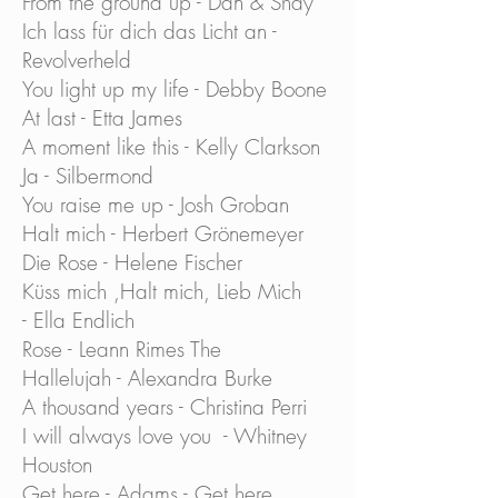
From the ground up - Dan & Shay
Ich lass für dich das Licht an -
Revolverheld
You light up my life - Debby Boone
At last - Etta James
A moment like this - Kelly Clarkson
Ja - Silbermond
You raise me up - Josh Groban
Halt mich - Herbert Grönemeyer
Die Rose - Helene Fischer
Küss mich ,Halt mich, Lieb Mich
- Ella Endlich
Rose - Leann Rimes The
Hallelujah - Alexandra Burke
A thousand years - Christina Perri
I will always love you - Whitney
Houston
Get here - Adams - Get here